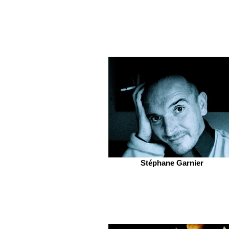
Stéphane Garnier