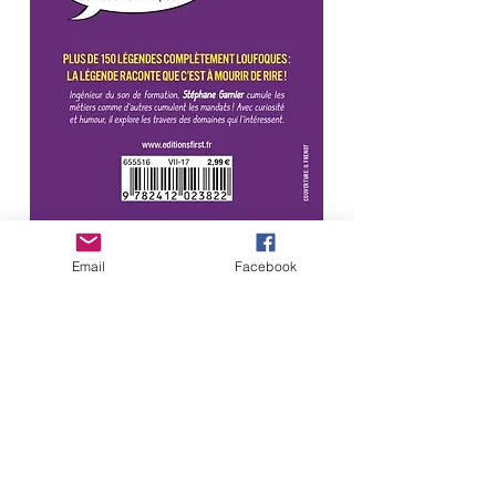
Email
Facebook
Découvrez dans la petite collection " à la
con ", le meilleur des légendes loufoques
et décalées !
La légende raconte que le jour de la
distribution des cerveaux, la plupart des
footballeurs étaient partis pisser.
La légende raconte que si l'on voit un
canard blanc au milieu d'un lac, c'est