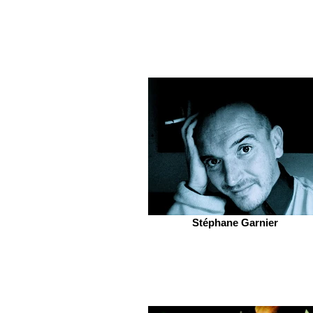
Stéphane Garnier