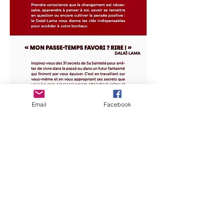
Email
Facebook
Partez sur les pas du Dalaï Lama !
En suivant la philosophie, pas à pas, du
Dalaï Lama, vous allez prendre conscience
à quel point il est vital d’arrêter de vivre
dans le passé et les projections futures.
Mais quelle est la recette pour arrêter
d’osciller entre hier et demain ?
Le Dalaï Lama vous offre 31 de ses
secrets pour vous guider vers