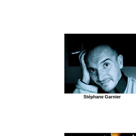
Stéphane Garnier