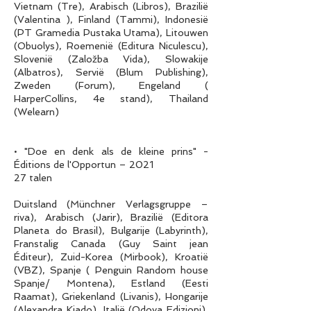
Vietnam (Tre), Arabisch (Libros), Brazilië
(Valentina ), Finland (Tammi), Indonesië
(PT Gramedia Pustaka Utama), Litouwen
(Obuolys), Roemenië (Editura Niculescu),
Slovenië (Založba Vida), Slowakije
(Albatros), Servië (Blum Publishing),
Zweden (Forum), Engeland (
HarperCollins, 4e stand), Thailand
(Welearn)
• "Doe en denk als de kleine prins" -
Éditions de l'Opportun – 2021
27 talen
Duitsland (Münchner Verlagsgruppe –
riva), Arabisch (Jarir), Brazilië (Editora
Planeta do Brasil), Bulgarije (Labyrinth),
Franstalig Canada (Guy Saint jean
Éditeur), Zuid-Korea (Mirbook), Kroatië
(VBZ), Spanje ( Penguin Random house
Spanje/ Montena), Estland (Eesti
Raamat), Griekenland (Livanis), Hongarije
(Alexandra Kiado), Italië (Odoya Edizioni),