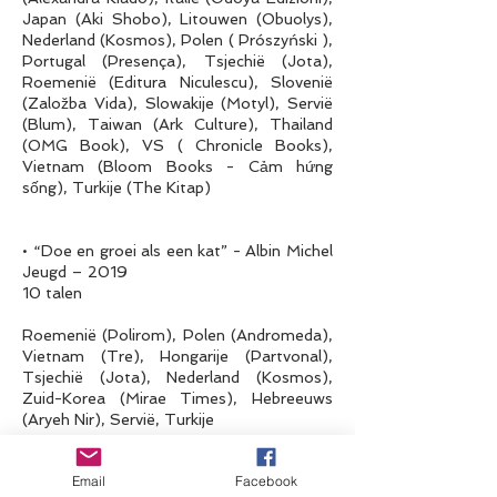
Japan (Aki Shobo), Litouwen (Obuolys),
Nederland (Kosmos), Polen ( Prószyński ),
Portugal (Presença), Tsjechië (Jota),
Roemenië (Editura Niculescu), Slovenië
(Založba Vida), Slowakije (Motyl), Servië
(Blum), Taiwan (Ark Culture), Thailand
(OMG Book), VS ( Chronicle Books),
Vietnam (Bloom Books - Cảm hứng
sống), Turkije (The Kitap)
• “Doe en groei als een kat” - Albin Michel
Jeugd – 2019
10 talen
Roemenië (Polirom), Polen (Andromeda),
Vietnam (Tre), Hongarije (Partvonal),
Tsjechië (Jota), Nederland (Kosmos),
Zuid-Korea (Mirae Times), Hebreeuws
(Aryeh Nir), Servië, Turkije
Email
Facebook
• "Doe en denk als een kat - Seizoen 2" -