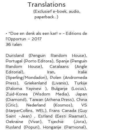
Translations
(Exclusief e-boek, audio,
paperback...)
• “Doe en denk als een kat! » - Editions de
l'Opportun – 2017
36 talen
Duitsland (Penguin Random House),
Portugal (Porto Editora), Spanje (Penguin
Random House), Catalaans (Angle
Editorial), Iran, Italië
(Sperling/Mondadori), Polen (Andromeda
Press), Griekenland (Livanis), Turkije
(Paloma Yayinevi ), Bulgarije (Locus),
Zuid-Korea (Wisdom Media), Japan
(Diamond), Taiwan (Athena Press), China
(Citic), Nederland (Kosmos), VS
(HarperCollins, WEL), Frans Canada (Guy
Saint -Jean) , Estland (Eesti Raamat),
Oekraïne (Vivat), Tsjechië (Jota),
Rusland (Popuri), Hongarije (Partvonal),