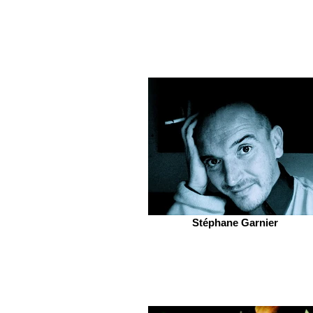
Stéphane Garnier