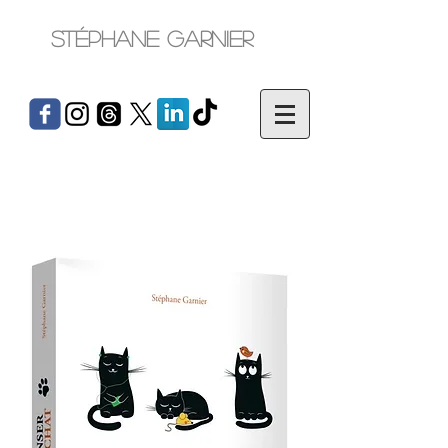
Stéphane Garnier