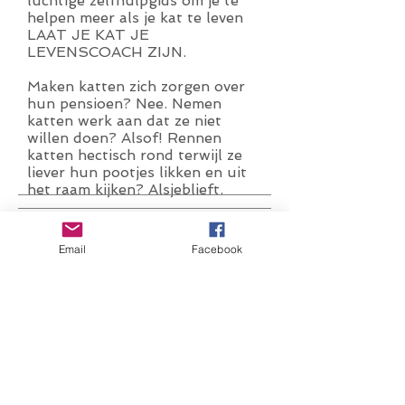
luchtige zelfhulpgids om je te
helpen meer als je kat te leven
LAAT JE KAT JE
LEVENSCOACH ZIJN.
Maken katten zich zorgen over
hun pensioen? Nee. Nemen
katten werk aan dat ze niet
willen doen? Alsof! Rennen
katten hectisch rond terwijl ze
liever hun pootjes likken en uit
het raam kijken? Alsjeblieft.
Katten zijn gratis. Ze zijn kalm,
oplettend, wijs, elegant,
Email
Facebook
charismatisch en trots. In feite
hebben katten niets minder
gevonden dan het geheim van
hoe we allemaal zouden moeten
leven, welke soort we ook zijn!
En in dit boek zal Stphane
Garnier je laten zien wat hij
heeft geleerd gedurende vijftien
jaar van nauwkeurig observeren