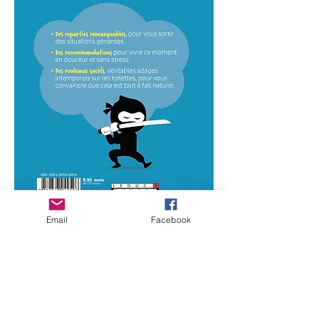
Omdat het vaak moeilijk is om te praten
Email
Facebook
over kleine en grote opdrachten in een
bedrijf, heeft de auteur een beroep
gedaan op de fee Cuvette om haar
anekdotes en verzamelde tips uit de vier
kleine hoeken van de wereld met u te
delen. Omdat het vaak moeilijk is om te
praten over kleine en grote opdrachten in