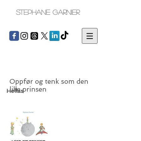
Stephane Garnier
Oppfør og tenk som den
lille prinsen
Hellas