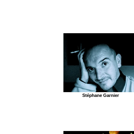
Stéphane Garnier