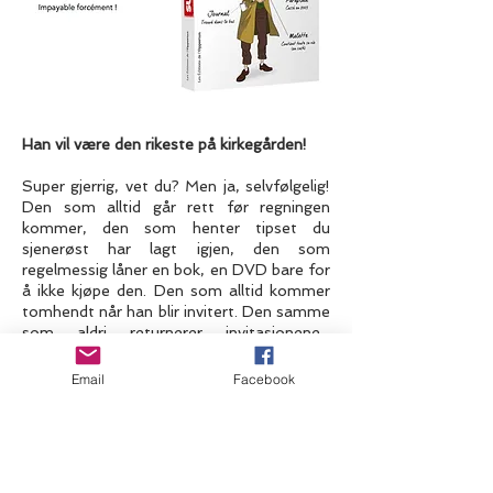
Han vil være den rikeste på kirkegården!
Super gjerrig, vet du? Men ja, selvfølgelig!
Den som alltid går rett før regningen
kommer, den som henter tipset du
sjenerøst har lagt igjen, den som
regelmessig låner en bok, en DVD bare for
å ikke kjøpe den. Den som alltid kommer
tomhendt når han blir invitert. Den samme
som aldri returnerer invitasjonene...
dessuten er det ingen som vet nøyaktig
hvor han bor!
Email
Facebook
Super-gjerrig har bare ett mål, å dø den
rikeste på kirkegården! Dag etter dag,
teoretiserer han, er han kongen av sparing
og prinsen av den gule myntoperasjonen...