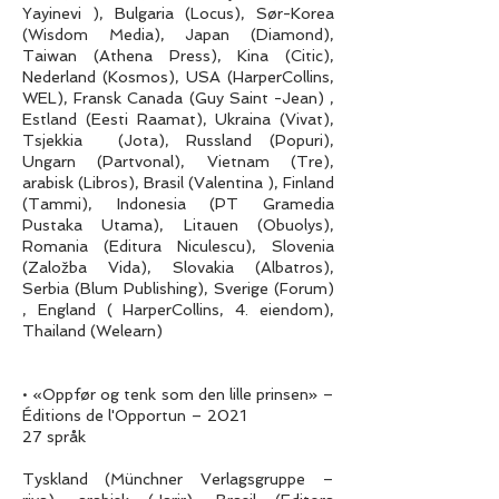
Yayinevi ), Bulgaria (Locus), Sør-Korea
(Wisdom Media), Japan (Diamond),
Taiwan (Athena Press), Kina (Citic),
Nederland (Kosmos), USA (HarperCollins,
WEL), Fransk Canada (Guy Saint -Jean) ,
Estland (Eesti Raamat), Ukraina (Vivat),
Tsjekkia (Jota), Russland (Popuri),
Ungarn (Partvonal), Vietnam (Tre),
arabisk (Libros), Brasil (Valentina ), Finland
(Tammi), Indonesia (PT Gramedia
Pustaka Utama), Litauen (Obuolys),
Romania (Editura Niculescu), Slovenia
(Založba Vida), Slovakia (Albatros),
Serbia (Blum Publishing), Sverige (Forum)
, England ( HarperCollins, 4. eiendom),
Thailand (Welearn)
• «Oppfør og tenk som den lille prinsen» –
Éditions de l'Opportun – 2021
27 språk
Tyskland (Münchner Verlagsgruppe –