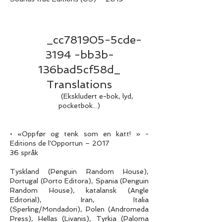
_cc781905-5cde-
3194 -bb3b-
136bad5cf58d_
Translations
(Ekskludert e-bok, lyd,
pocketbok...)
• «Oppfør og tenk som en katt! » -
Editions de l'Opportun – 2017
36 språk
Tyskland (Penguin Random House),
Portugal (Porto Editora), Spania (Penguin
Random House), katalansk (Angle
Editorial), Iran, Italia
(Sperling/Mondadori), Polen (Andromeda
Press), Hellas (Livanis), Tyrkia (Paloma