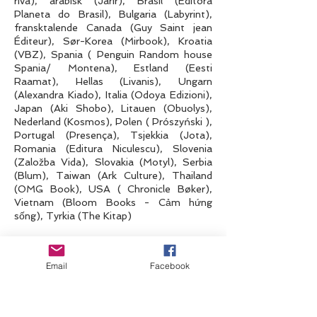
riva), arabisk (Jarir), Brasil (Editora
Planeta do Brasil), Bulgaria (Labyrint),
fransktalende Canada (Guy Saint jean
Éditeur), Sør-Korea (Mirbook), Kroatia
(VBZ), Spania ( Penguin Random house
Spania/ Montena), Estland (Eesti
Raamat), Hellas (Livanis), Ungarn
(Alexandra Kiado), Italia (Odoya Edizioni),
Japan (Aki Shobo), Litauen (Obuolys),
Nederland (Kosmos), Polen ( Prószyński ),
Portugal (Presença), Tsjekkia (Jota),
Romania (Editura Niculescu), Slovenia
(Založba Vida), Slovakia (Motyl), Serbia
(Blum), Taiwan (Ark Culture), Thailand
(OMG Book), USA ( Chronicle Bøker),
Vietnam (Bloom Books - Cảm hứng
sống), Tyrkia (The Kitap)
• «Oppfør og veks som en katt» - Albin
Email
Facebook
Michel Youth – 2019
10 språk
Romania (Polirom), Polen (Andromeda),