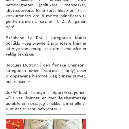
personligheter (politikere, mennesker,
idrettsutøvere, forfattere, filosofer ...) er i
konkurransen om å motta håndflaten til
gentlemannen ... savnet! 1, 2, 3... gardin
opp!
Stéphane Le Foll i kategorien fransk
politikk: «Jeg prøvde å promotere kvinner
så mye som mulig, selv om filene våre er
veldig tekniske. »
Jacques Dutronc i den franske Chanson-
kategorien: «Med Françoise (Hardy) deler
vi oppgavene hjemme. Jeg bringer støvet,
hun renser. »
Jo-Wilfried Tsonga i Sport-kategorien:
«Du vet, kvinner er mer følelsesmessig
ustabile enn oss, jeg er sikker på at alle vil
si at det er sant, selv jenter. »