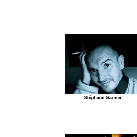
Stéphane Garnier