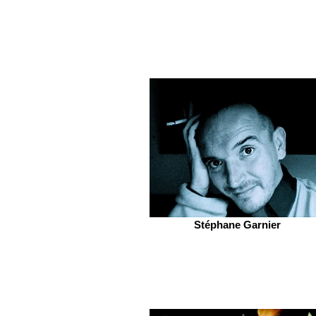
Stéphane Garnier