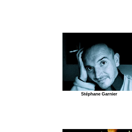
Stéphane Garnier