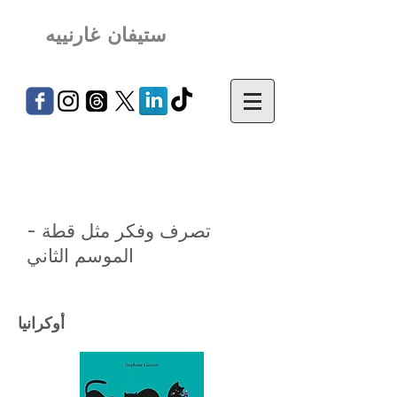
ستيفان غارنييه
تصرف وفكر مثل قطة -
الموسم الثاني
أوكرانيا