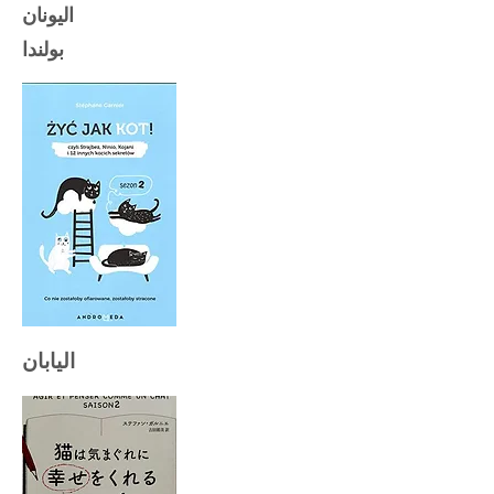
اليونان
بولندا
اليابان