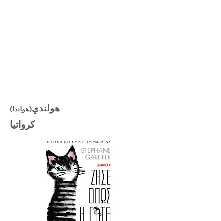
هولندي
(هولندا)
كرواتيا