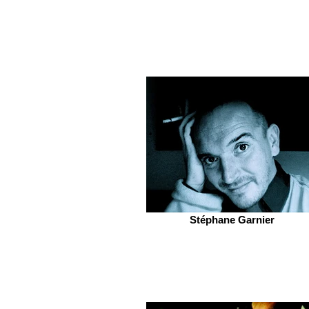
Stéphane Garnier