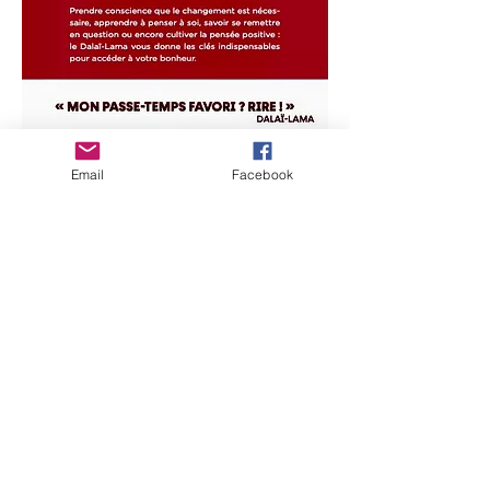
Email
Facebook
اتبع خطى الدالاي لاما!
باتباع فلسفة الدالاي لاما خطوة بخطوة ، ستدرك
مدى أهمية التوقف عن العيش في توقعات
الماضي والمستقبل .
ولكن ما هي وصفة التوقف عن التذبذب بين
الأمس والغد؟
يقدم لك Dalai Lama 31 من أسراره لإرشادك
نحو تعلم اللحظة الحالية.