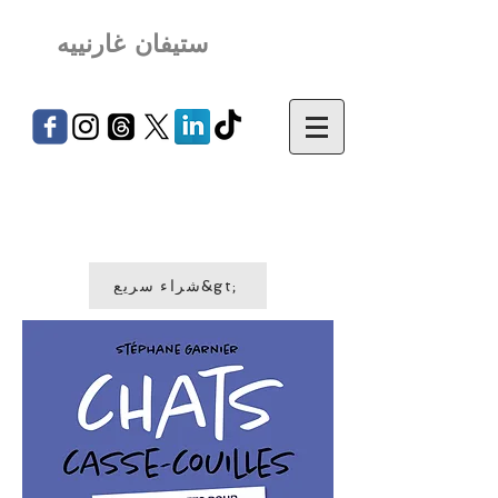
ستيفان غارنييه
شراء سريع&gt;