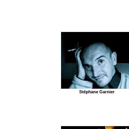
Stéphane Garnier