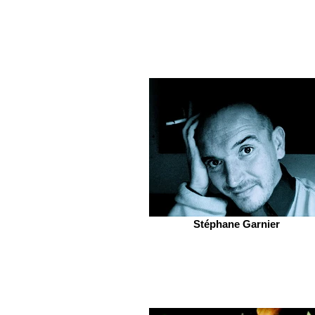
Stéphane Garnier