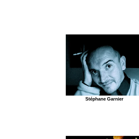
Stéphane Garnier