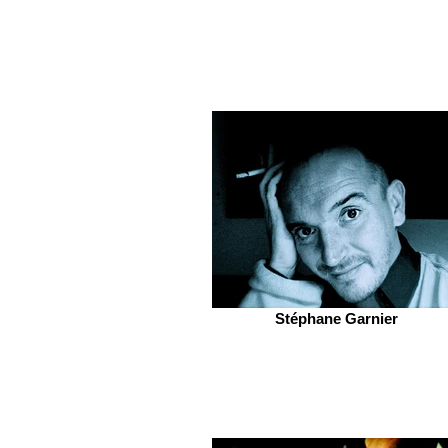
Stéphane Garnier