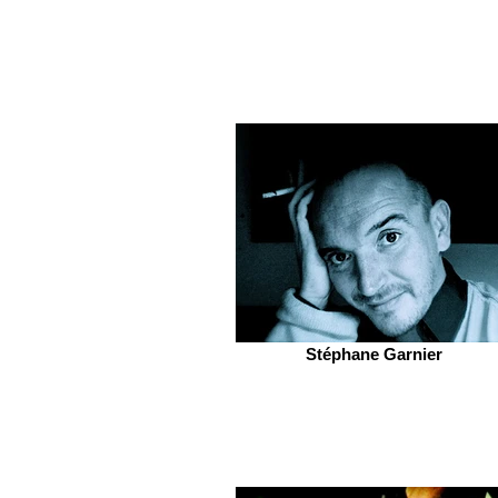
Stéphane Garnier