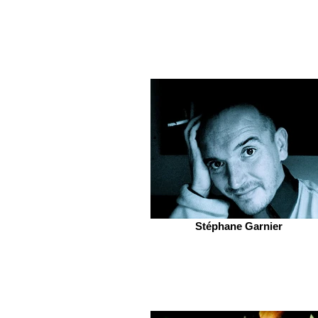
Stéphane Garnier