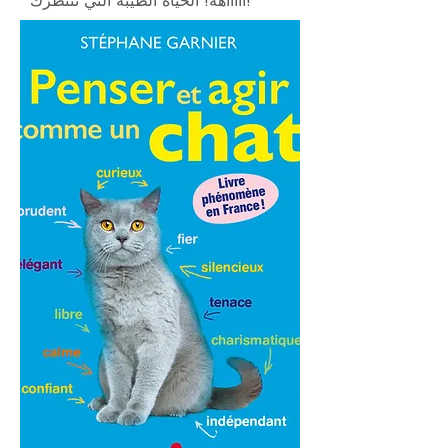
آآآآآهه! الحياة الطيبة التي تنتظرك!