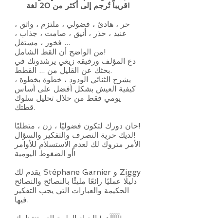
قريباً تُرجم إلى أكثر من 20 لغة!
حر ، هادئ ، فضولي ، ملتزم ، واثق ،
عنيد ، حذر ، أنيق ، صامت ، جذاب ،
فخور ، مستقل ...
من الواضح أن القط الشامل!
دع المؤلف ورفيقه زيغي يرشدونك في
بحثك عن القليل من ... القطط.
يشرح الثنائي الودود ، خطوة بخطوة ،
كيفية العيش بشكل أفضل على أساس
يومي فقط من خلال تحليل سلوك
قطتك.
حان دورك لتكون فضوليًا ، زن ، متطلبًا!
لديك حرية التصرف والتفكير والسؤال!
الأمر متروك لك لعدم الاستسلام للأوامر
أو الضغوط اليومية!
يقدم لك Stéphane Garnier و Ziggy
دليلًا عمليًا رائعًا مليئًا بالنصائح والنصائح
الحكيمة والعبارات التي يجب التفكير
فيها.