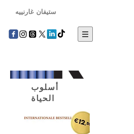
ستيفان غارنييه
أسلوب
الحياة