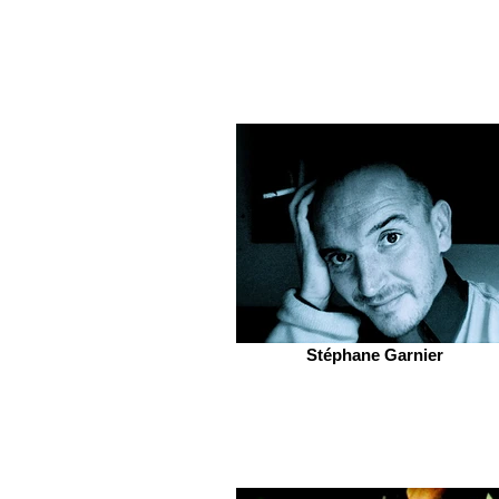
Stéphane Garnier