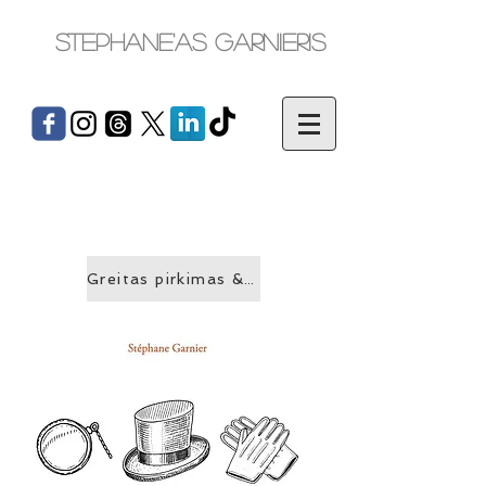
Stephane'as Garnieris
Greitas pirkimas &gt;