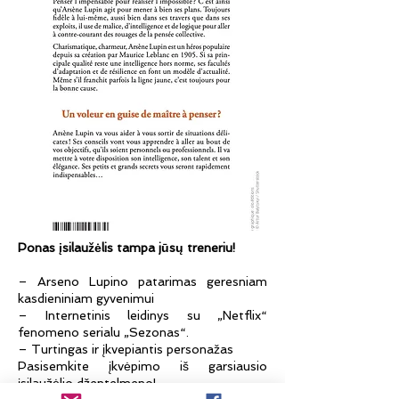
Ponas įsilaužėlis tampa jūsų treneriu!
– Arseno Lupino patarimas geresniam
kasdieniniam gyvenimui
– Internetinis leidinys su „Netflix“
fenomeno serialu „Sezonas“.
– Turtingas ir įkvepiantis personažas
Pasisemkite įkvėpimo iš garsiausio
įsilaužėlio džentelmeno!