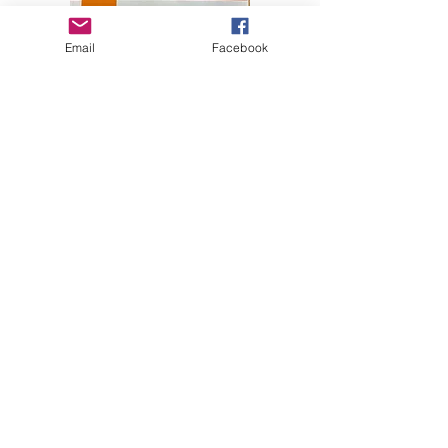
Email
Facebook
Extraits de
“How to
live like a
cat” utilisés
pour le
Guide
d’accueil de
l’université
japonaise
Takushoku
University
– Blue
Moon, Ltd
- 2020