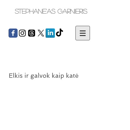
Stephane'as Garnieris
Elkis ir galvok kaip katė