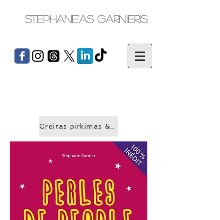
Stephane'as Garnieris
Greitas pirkimas &gt;