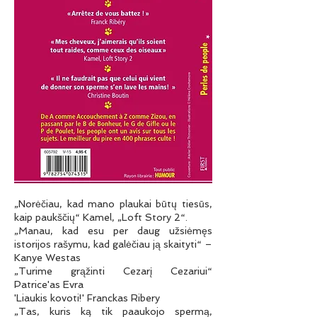
„Norėčiau, kad mano plaukai būtų tiesūs,
kaip paukščių“ Kamel, „Loft Story 2“.
„Manau, kad esu per daug užsiėmęs
istorijos rašymu, kad galėčiau ją skaityti“ –
Kanye Westas
„Turime grąžinti Cezarį Cezariui“
Patrice'as Evra
'Liaukis kovoti!' Franckas Ribery
„Tas, kuris ką tik paaukojo spermą,