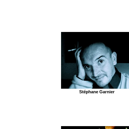
Stéphane Garnier