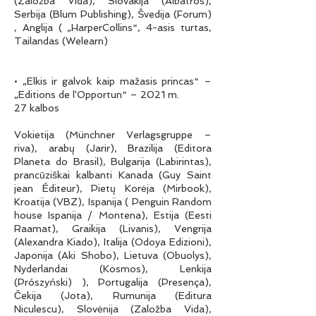
(Založba Vida), Slovakija (Albatros),
Serbija (Blum Publishing), Švedija (Forum)
, Anglija ( „HarperCollins“, 4-asis turtas,
Tailandas (Welearn)
• „Elkis ir galvok kaip mažasis princas“ –
„Editions de l'Opportun“ – 2021 m.
27 kalbos
Vokietija (Münchner Verlagsgruppe –
riva), arabų (Jarir), Brazilija (Editora
Planeta do Brasil), Bulgarija (Labirintas),
prancūziškai kalbanti Kanada (Guy Saint
jean Éditeur), Pietų Korėja (Mirbook),
Kroatija (VBZ), Ispanija ( Penguin Random
house Ispanija / Montena), Estija (Eesti
Raamat), Graikija (Livanis), Vengrija
(Alexandra Kiado), Italija (Odoya Edizioni),
Japonija (Aki Shobo), Lietuva (Obuolys),
Nyderlandai (Kosmos), Lenkija
(Prószyński) ), Portugalija (Presença),
Čekija (Jota), Rumunija (Editura
Niculescu), Slovėnija (Založba Vida),