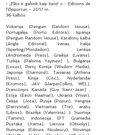
• „Elkis ir galvok kaip katė! » - Editions de
l'Opportun – 2017 m
36 kalbos
Vokietija (Penguin Random House),
Portugalija (Porto Editora), Ispanija
(Penguin Random House), Katalonų kalba
(Angle Editorial), Iranas, Italija
(Sperling/Mondadori), Lenkija
(Andromeda Press), Graikija (Livanis),
Turkija (Paloma Yayinevi) ), Bulgarija
(Locus), Pietų Korėja (Wisdom Media),
Japonija (Diamond), Taivanas (Athena
Press), Kinija (Citic), Nyderlandai
(Kosmos), JAV (HarperCollins, WEL),
Prancūzijos Kanada (Guy Saint-Jean) ,
Estija (Eesti Raamat), Ukraina (Vivat),
Čekija (Jota), Rusija (Popuri), Vengrija
(Partvonal), Vietnamas (Tre), arabų
(Libros), Brazilija (Valentina) ), Suomija
(Tammi), Indonezija (PT Gramedia
Pustaka Utama), Lietuva (Obuolys),
Rumunija (Editura Niculescu), Slovėnija