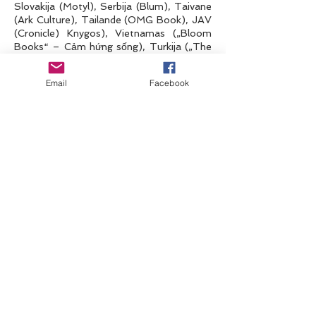
Slovakija (Motyl), Serbija (Blum), Taivane
(Ark Culture), Tailande (OMG Book), JAV
(Cronicle) Knygos), Vietnamas („Bloom
Books“ – Cảm hứng sống), Turkija („The
Kitap“)
Email
Facebook
• „Elkis ir augk kaip katė“ – Albin Michel
Youth – 2019 m
10 kalbų
Rumunija (Polirom), Lenkija (Andromeda),
Vietnamas (Tre), Vengrija (Partvonal),
Čekija (Jota), Nyderlandai (Kosmos),
Pietų Korėja (Mirae Times), hebrajų
(Aryeh Nir), Serbija, Turkija
• „Elkis ir galvok kaip katė – 2 sezonas“ –
„Editions de l'Opportun“ – 2019 m.
9 kalbos
Ukraina (Vivat), Graikija (Livanis), Čekija
(Jota), Lenkija (Andromeda), Estija (Eesti