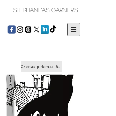
Stephane'as Garnieris
Greitas pirkimas &gt;