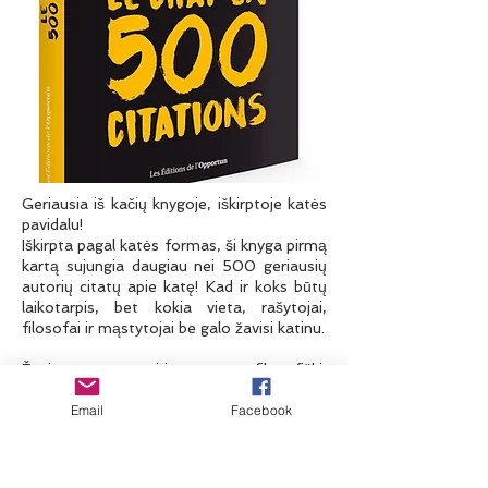
Geriausia iš kačių knygoje, iškirptoje katės
pavidalu!
Iškirpta pagal katės formas, ši knyga pirmą
kartą sujungia daugiau nei 500 geriausių
autorių citatų apie katę! Kad ir koks būtų
laikotarpis, bet kokia vieta, rašytojai,
filosofai ir mąstytojai be galo žavisi katinu.
Žavintys, pagiriantys, filosofiški,
pašiepiantys, bendrininkai... 500 citatų,
Email
Facebook
kurias surinko ir pagal temą pateikė
Stéphane'as Garnier, nudžiugins visus
kačių mylėtojus!