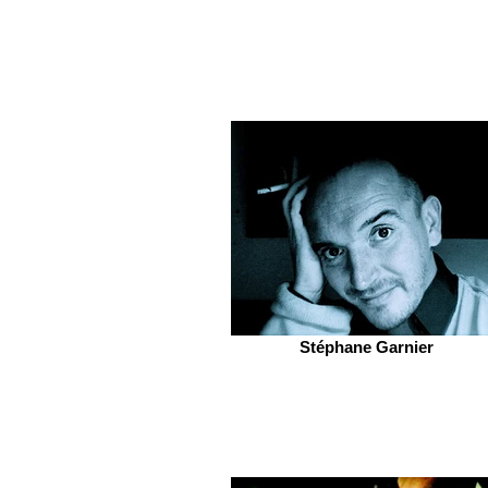
Stéphane Garnier