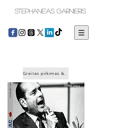
Stephane'as Garnieris
Greitas pirkimas &gt;