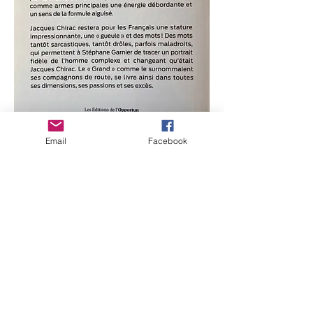
Email
Facebook
Žakas Širakas vienas.
Daugiau nei 50 metų Jacques'as Chiracas
užėmė politinę sceną su godumu ir
talentu. Nuo „Sciences Po“ suolų iki
Eliziejaus rūmų, einančių pro Paryžiaus
rotušę, jis įkopė į visus lygius, kaip
pagrindiniai ginklai, turėdamas perpildytą
energiją ir aštrų formulės jausmą. Žakas
Širakas prancūzams išliks įspūdingu ūgiu,
„veidu“ ir žodžiais! Žodžiai kartais
sarkastiški, kartais juokingi, kartais