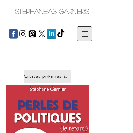
Stephane'as Garnieris
Greitas pirkimas &gt;