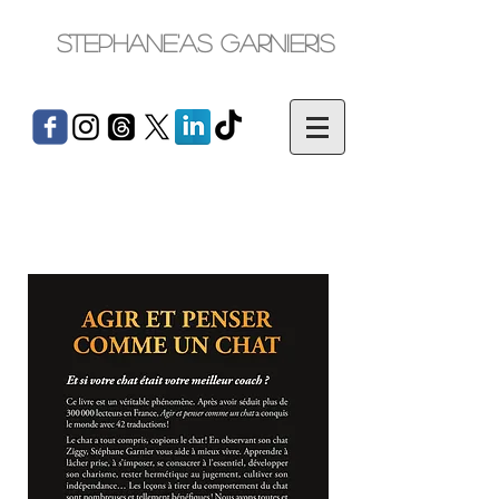
Stephane'as Garnieris