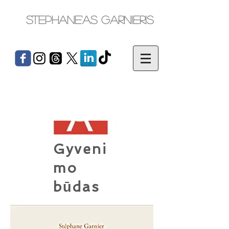
Stephane'as Garnieris
Gyveni
mo
būdas