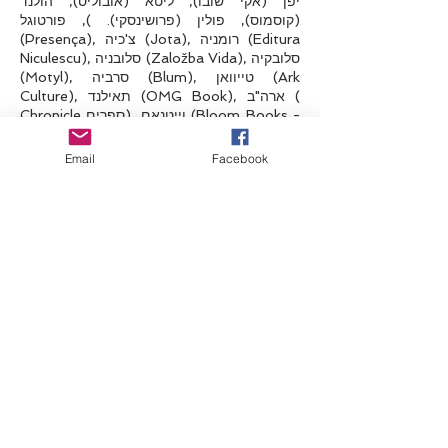
יפן (אקי שובו), ליטא (אובוליס), הולנד
(קוסמוס), פולין (פרושינסקי). ), פורטוגל
(Presença), צ'כיה (Jota), רומניה (Editura
Niculescu), סלובניה (Založba Vida), סלובקיה
(Motyl), סרביה (Blum), טייוואן (Ark
Culture), תאילנד (OMG Book), ארה"ב (
Chronicle ספרים), וייטנאם (Bloom Books -
Cảm hứng sống), טורקיה (The Kitap)
Email
Facebook
• "תתנהג ותגדל כמו חתול" - אלבין מישל נוער -
2019
10 שפות
רומניה (פולירום), פולין (אנדרומדה), וייטנאם
(טר), הונגריה (פרטבונל), צ'כיה (ג'וטה), הולנד
(קוסמוס), דרום קוריאה (מירה טיימס), עברית
(אריה ניר), סרביה, טורקיה
• "פעל וחשוב כמו חתול - עונה 2" - Editions
de l'Opportun - 2019
9 שפות