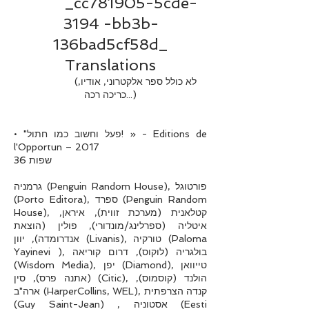
_cc781905-5cde-
3194 -bb3b-
136bad5cf58d_
Translations
(לא כולל ספר אלקטרוני, אודיו,
כריכה רכה...)
• "פעל וחשוב כמו חתול! » - Editions de
l'Opportun – 2017
36 שפות
גרמניה (Penguin Random House), פורטוגל
(Porto Editora), ספרד (Penguin Random
House), קטלאנית (מערכת זווית), איראן,
איטליה (ספרלינג/מונדורי), פולין (הוצאת
אנדרומדה), יוון (Livanis), טורקיה (Paloma
Yayinevi ), בולגריה (לוקוס), דרום קוריאה
(Wisdom Media), יפן (Diamond), טייוואן
(אתנה פרס), סין (Citic), הולנד (קוסמוס),
ארה"ב (HarperCollins, WEL), קנדה הצרפתית
(Guy Saint-Jean) , אסטוניה (Eesti