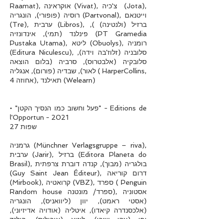
Raamat), אוקראינה (Vivat), צ'כיה (Jota),
רוסיה (פופורי), הונגריה (Partvonal), וייטנאם
(Tre), ערבית (Libros), ברזיל (ולנטינה) ),
פינלנד (תמי), אינדונזיה (PT Gramedia
Pustaka Utama), ליטא (Obuolys), רומניה
(Editura Niculescu), סלובניה (זלוז'בה וידה),
סלובקיה (אלבטרוס), סרביה (בלום הוצאה
לאור), שבדיה (פורום), אנגליה ( HarperCollins,
אחוזה 4), תאילנד (Welearn)
• "פעל וחשוב כמו הנסיך הקטן" - Editions de
l'Opportun - 2021
27 שפות
גרמניה (Münchner Verlagsgruppe – riva),
ערבית (Jarir), ברזיל (Editora Planeta do
Brasil), בולגריה (מבוך), קנדה דוברת צרפתית
(Guy Saint Jean Éditeur), דרום קוריאה
(Mirbook), קרואטיה (VBZ), ספרד ( Penguin
Random house ספרד/ מונטנה), אסטוניה
(אסטי ראמט), יוון (ליוואניס), הונגריה
(אלכסנדרה קיאדו), איטליה (אודויה אדיזיוני),