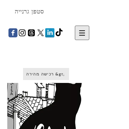
סטפן גרנייה
רכישה מהירה &gt;