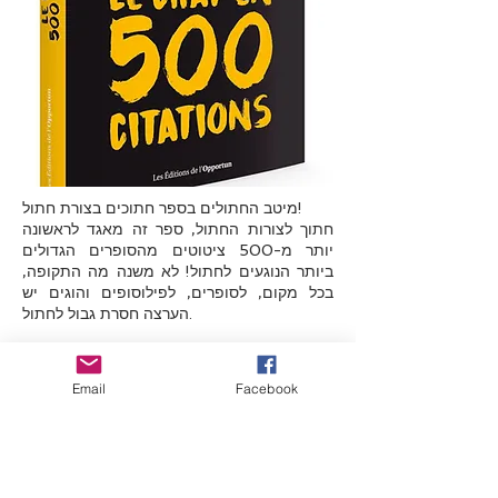
מיטב החתולים בספר חתוכים בצורת חתול!
חתוך לצורות החתול, ספר זה מאגד לראשונה
יותר מ-500 ציטוטים מהסופרים הגדולים
ביותר הנוגעים לחתול! לא משנה מה התקופה,
בכל מקום, לסופרים, לפילוסופים והוגים יש
הערצה חסרת גבול לחתול.
מעריצים, משבחים, פילוסופיים, מלגלגים,
שותפים... 500 הציטוטים שנאספו והוצגו לפי
Email
Facebook
נושא על ידי סטפן גרנייה ישמחו את כל אוהבי
החתולים!