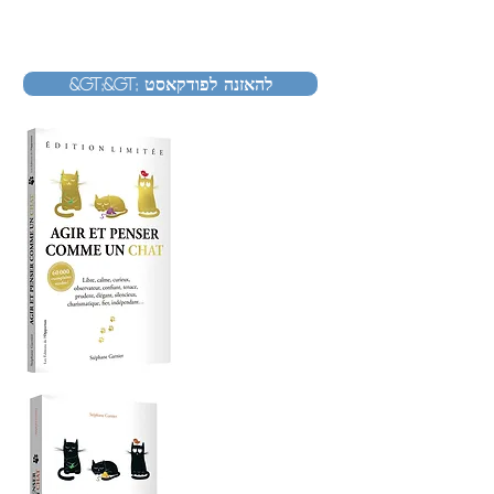
&gt;&gt; להאזנה לפודקאסט