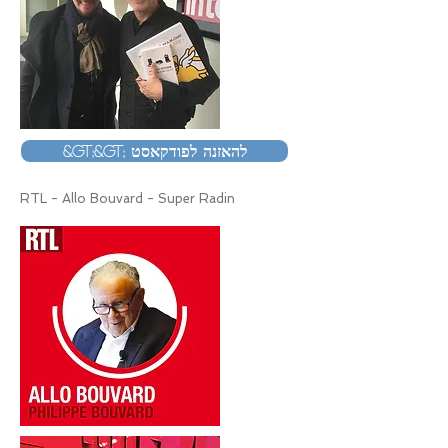
&gt;&gt; להאזנה לפודקאסט
RTL - Allo Bouvard - Super Radin