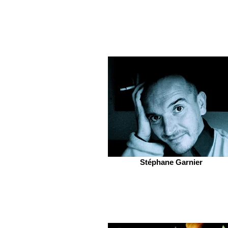
Stéphane Garnier