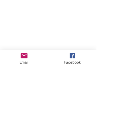
Email
Facebook
Stephane'as Garnieris