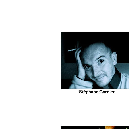
Stéphane Garnier