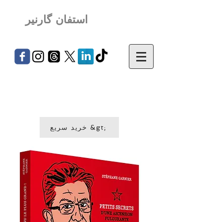
استفان گارنیر
خرید سریع &gt;