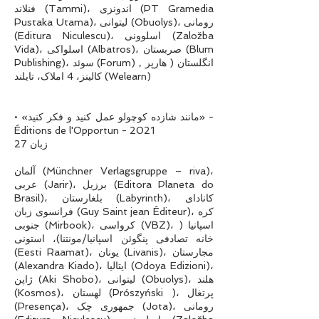
فنلاند (Tammi)، اندونزی (PT Gramedia
Pustaka Utama)، لیتوانی (Obuolys)، رومانی
(Editura Niculescu)، اسلوونی (Založba
Vida)، اسلواکی (Albatros)، صربستان (Blum
Publishing)، سوئد (Forum) , انگلستان ( هارپر
کالینز، 4 املاک، تایلند (Welearn)
• «مانند شازده کوچولو عمل کنید و فکر کنید» -
Éditions de l'Opportun - 2021
27 زبان
آلمان (Münchner Verlagsgruppe – riva)،
عربی (Jarir)، برزیل (Editora Planeta do
Brasil)، بلغارستان (Labyrinth)، کانادای
فرانسوی زبان (Guy Saint jean Éditeur)، کره
جنوبی (Mirbook)، کرواسی (VBZ)، اسپانیا (
خانه تصادفی پنگوئن اسپانیا/مونتنا)، استونی
(Eesti Raamat)، یونان (Livanis)، مجارستان
(Alexandra Kiado)، ایتالیا (Odoya Edizioni)،
ژاپن (Aki Shobo)، لیتوانی (Obuolys)، هلند
(Kosmos)، لهستان (Prószyński )، پرتغال
(Presença)، جمهوری چک (Jota)، رومانی