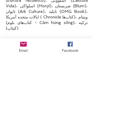
(Editura Niculescu)، اسلوونی (Založba
Vida)، اسلواکی (Motyl)، صربستان (Blum)،
تایوان (Ark Culture)، تایلند (OMG Book)،
ایالات متحده آمریکا ( Chronicle کتاب‌ها)، ویتنام
(کتاب‌های بلوم - Cảm hứng sống)، ترکیه
(کیتاپ)
• «مانند یک گربه عمل کنید و رشد کنید» - Albin
Michel Youth - 2019
Email
Facebook
10 زبان
رومانی (Polirom)، لهستان (آندرومدا)، ویتنام
(Tre)، مجارستان (Partvonal)، جمهوری چک
(Jota)، هلند (Kosmos)، کره جنوبی (Mirae
Times)، عبری (Aryeh Nir)، صربستان، ترکیه
• «مانند یک گربه عمل کنید و فکر کنید - فصل
2» - Éditions de l'Opportun - 2019
9 زبان
اوکراین (Vivat)، یونان (Livanis)، جمهوری چک
(Jota)، لهستان (Andromeda)، استونی (Eesti