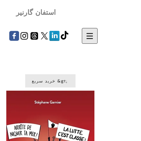
استفان گارنیر
خرید سریع &gt;